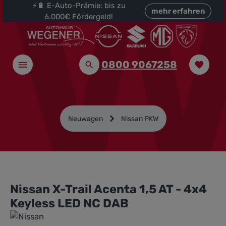
⚡🔋 E-Auto-Prämie: bis zu
halt springen
mehr erfahren
6.000€ Fördergeld!
0800 9067258
Neuwagen
Nissan PKW
Nissan X-Trail Acenta 1,5 AT - 4x4
Keyless LED NC DAB