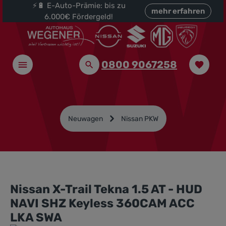
⚡🔋 E-Auto-Prämie: bis zu
halt springen
mehr erfahren
6.000€ Fördergeld!
0800 9067258
Neuwagen
Nissan PKW
Nissan X-Trail Tekna 1.5 AT - HUD
NAVI SHZ Keyless 360CAM ACC
LKA SWA