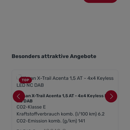
Produktgalerie überspringen
Besonders attraktive Angebote
TOP
Nissan X-Trail Acenta 1,5 AT - 4x4 Keyless LED
NC DAB
CO2-Klasse E
Kraftstoffverbrauch komb. (l/100 km) 6.2
CO2-Emission komb. (g/km) 141
Regulärer Preis: