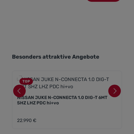
Produktgalerie überspringen
Besonders attraktive Angebote
TOP
NISSAN JUKE N-CONNECTA 1.0 DIG-T 6MT
SHZ LHZ PDC hi+vo
22.990 €
Regulärer Preis: