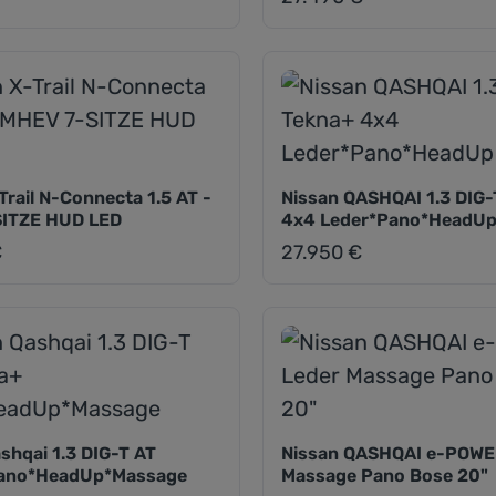
Trail N-Connecta 1.5 AT -
Nissan QASHQAI 1.3 DIG-
ITZE HUD LED
4x4 Leder*Pano*HeadU
€
27.950 €
eis:
Regulärer Preis:
shqai 1.3 DIG-T AT
Nissan QASHQAI e-POWE
Pano*HeadUp*Massage
Massage Pano Bose 20"