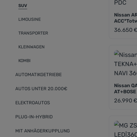
SUV
Nissan A
LIMOUSINE
ACC*Totw
36.650 
Regulärer Pr
TRANSPORTER
KLEINWAGEN
KOMBI
AUTOMATIKGETRIEBE
Nissan Q
AUTOS UNTER 20.000€
AT+BOSE 
26.990 
Regulärer Pr
ELEKTROAUTOS
PLUG-IN-HYBRID
MIT ANHÄGERKUPPLUNG