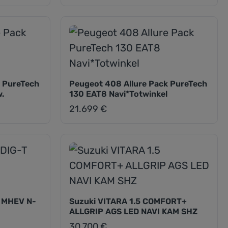
k PureTech
Peugeot 408 Allure Pack PureTech
.
130 EAT8 Navi*Totwinkel
21.699 €
Regulärer Preis:
T MHEV N-
Suzuki VITARA 1.5 COMFORT+
ALLGRIP AGS LED NAVI KAM SHZ
30.700 €
Regulärer Preis: