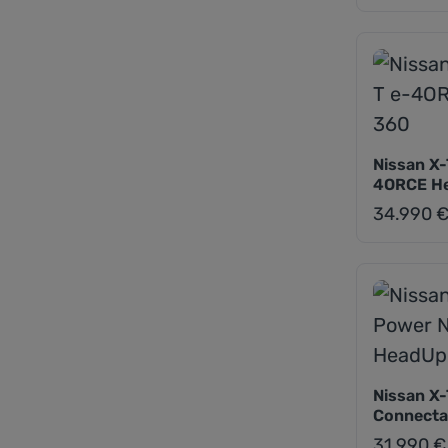
Nissan X-
4ORCE He
34.990 
Regulärer Pr
Nissan X-
Connecta
31.990 €
Regulärer Pr