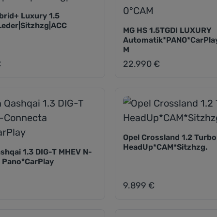
rid+ Luxury 1.5
Leder|Sitzhzg|ACC
MG HS 1.5TGDI LUXURY
Automatik*PANO*CarPla
M
€
22.990 €
eis:
Regulärer Preis:
Opel Crossland 1.2 Turbo
HeadUp*CAM*Sitzhzg.
shqai 1.3 DIG-T MHEV N-
 Pano*CarPlay
9.899 €
eis:
Regulärer Preis: