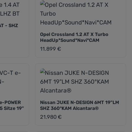
AT - SHZ
Opel Crossland 1.2 AT X Turbo
HeadUp*Sound*Navi*CAM
11.899 €
Regulärer Preis:
T e-POWER
Nissan JUKE N-DESIGN 6MT 19"LM
 Sitze 19"
SHZ 360°KAM Alcantara®
21.980 €
Regulärer Preis: