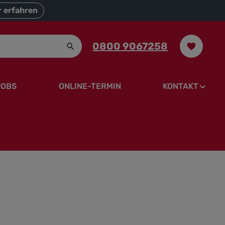
 erfahren
0800 9067258
JOBS
ONLINE-TERMIN
KONTAKT