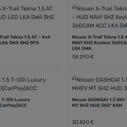
Trail Tekna 1.5 AT - 4x4
Nissan X-Trail Tekna 1.5
LKA SWA SHZ BFS
NAVI SHZ Keyless 360C
LKA SWA
38.290 €
eis:
Regulärer Preis:
 T-GDi Luxury
Nissan QASHQAI 1.3 DIG
|CarPlay|ACC
MT SHZ HUD 360° KAM
€
30.820 €
eis:
Regulärer Preis: