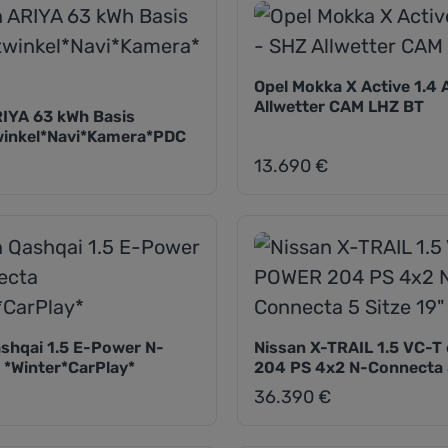
Opel Mokka X Active 1.4 
Allwetter CAM LHZ BT
RIYA 63 kWh Basis
inkel*Navi*Kamera*PDC
13.690 €
eis:
Regulärer Preis:
shqai 1.5 E-Power N-
Nissan X-TRAIL 1.5 VC-
 *Winter*CarPlay*
204 PS 4x2 N-Connecta 5
36.390 €
eis:
Regulärer Preis: