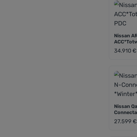
Nissan A
ACC*Totw
34.910 €
Regulärer Pr
Nissan Qa
Connecta
27.599 €
Regulärer Pr