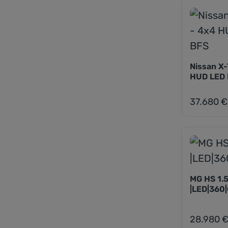
Nissan X-
HUD LED 
37.680 €
Regulärer Pr
MG HS 1.5
|LED|360
28.980 
Regulärer Pr