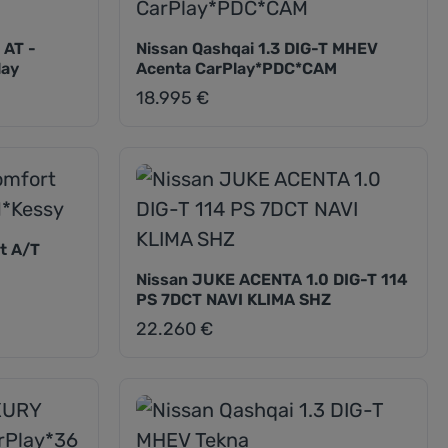
 AT -
Nissan Qashqai 1.3 DIG-T MHEV
lay
Acenta CarPlay*PDC*CAM
18.995 €
Regulärer Preis:
t A/T
Nissan JUKE ACENTA 1.0 DIG-T 114
PS 7DCT NAVI KLIMA SHZ
22.260 €
Regulärer Preis: