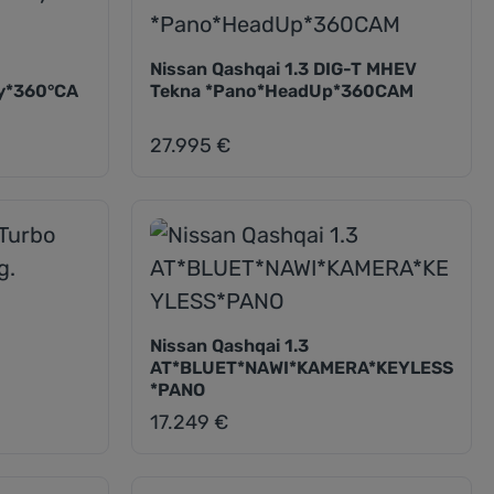
Nissan Qashqai 1.3 DIG-T MHEV
y*360°CA
Tekna *Pano*HeadUp*360CAM
27.995 €
Regulärer Preis:
Nissan Qashqai 1.3
AT*BLUET*NAWI*KAMERA*KEYLESS
*PANO
17.249 €
Regulärer Preis: