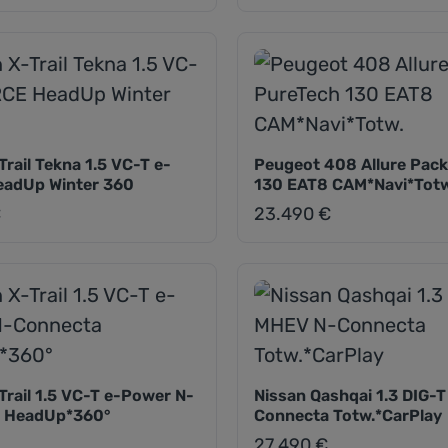
Trail Tekna 1.5 VC-T e-
Peugeot 408 Allure Pac
adUp Winter 360
130 EAT8 CAM*Navi*Totw
€
23.490 €
eis:
Regulärer Preis:
Trail 1.5 VC-T e-Power N-
Nissan Qashqai 1.3 DIG-
 HeadUp*360°
Connecta Totw.*CarPlay
27.490 €
eis:
Regulärer Preis: