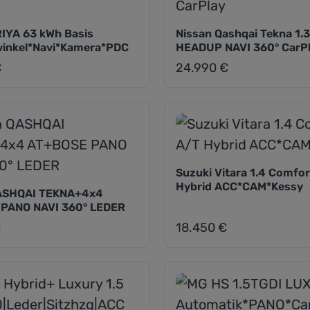
RIYA 63 kWh Basis
Nissan Qashqai Tekna 1.3
inkel*Navi*Kamera*PDC
HEADUP NAVI 360° CarP
€
24.990 €
eis:
Regulärer Preis:
Suzuki Vitara 1.4 Comfor
Hybrid ACC*CAM*Kessy
ASHQAI TEKNA+4x4
PANO NAVI 360° LEDER
€
18.450 €
eis:
Regulärer Preis: