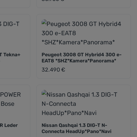
T Tekna+
Peugeot 3008 GT Hybrid4 300 e-
p
EAT8 *SHZ*Kamera*Panorama*
32.490 €
Regulärer Preis:
R Leder
Nissan Qashqai 1.3 DIG-T N-
Connecta HeadUp*Pano*Navi