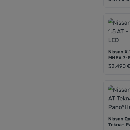
Nissan X-
MHEV 7-S
32.490 
Regulärer Pr
Nissan Qa
Tekna+ 