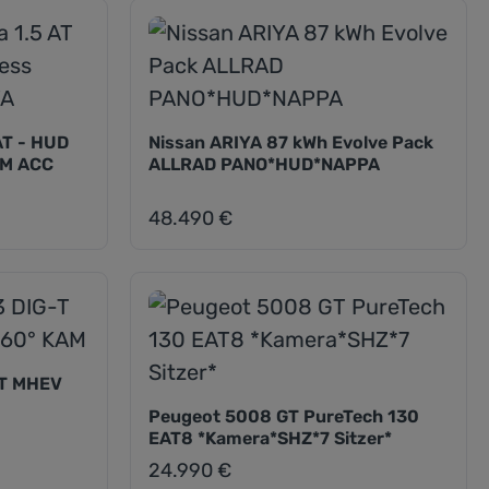
 AT - HUD
Nissan ARIYA 87 kWh Evolve Pack
AM ACC
ALLRAD PANO*HUD*NAPPA
48.490 €
Regulärer Preis:
-T MHEV
Peugeot 5008 GT PureTech 130
EAT8 *Kamera*SHZ*7 Sitzer*
24.990 €
Regulärer Preis: