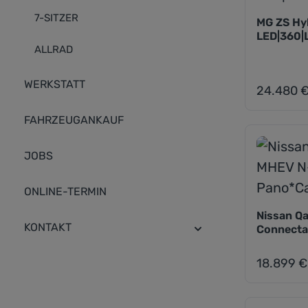
7-SITZER
MG ZS Hyb
LED|360|
ALLRAD
WERKSTATT
24.480 
Regulärer Pr
FAHRZEUGANKAUF
JOBS
ONLINE-TERMIN
Nissan Qa
KONTAKT
Connecta
18.899 €
Regulärer Pr