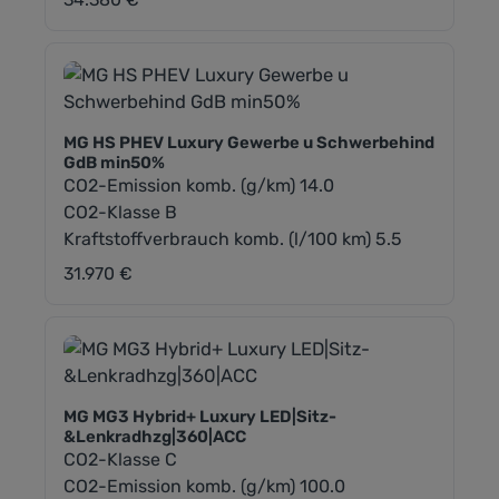
MG HS PHEV Luxury Gewerbe u Schwerbehind
GdB min50%
CO2-Emission komb. (g/km) 14.0
CO2-Klasse B
Kraftstoffverbrauch komb. (l/100 km) 5.5
31.970 €
Regulärer Preis:
MG MG3 Hybrid+ Luxury LED|Sitz-
&Lenkradhzg|360|ACC
CO2-Klasse C
CO2-Emission komb. (g/km) 100.0