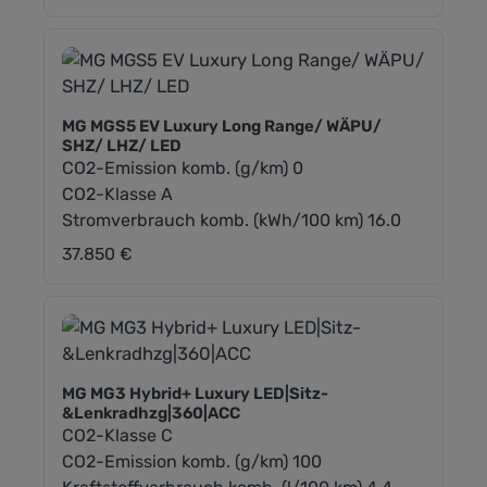
MG MGS5 EV Luxury Long Range/ WÄPU/
SHZ/ LHZ/ LED
CO2-Emission komb. (g/km) 0
CO2-Klasse A
Stromverbrauch komb. (kWh/100 km) 16.0
37.850 €
Regulärer Preis:
MG MG3 Hybrid+ Luxury LED|Sitz-
&Lenkradhzg|360|ACC
CO2-Klasse C
CO2-Emission komb. (g/km) 100