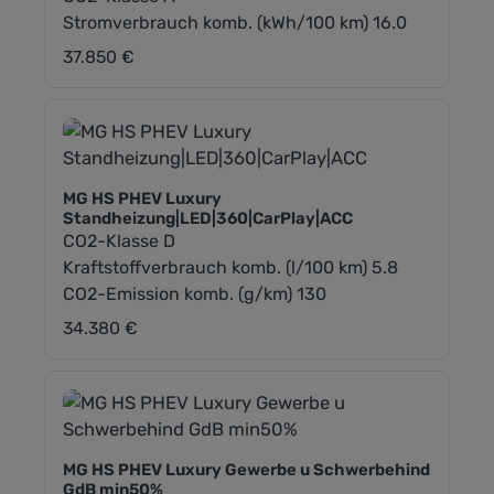
Stromverbrauch komb. (kWh/100 km) 16.0
37.850 €
Regulärer Preis:
MG HS PHEV Luxury
Standheizung|LED|360|CarPlay|ACC
CO2-Klasse D
Kraftstoffverbrauch komb. (l/100 km) 5.8
CO2-Emission komb. (g/km) 130
34.380 €
Regulärer Preis:
MG HS PHEV Luxury Gewerbe u Schwerbehind
GdB min50%