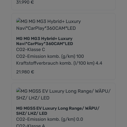
31.990 €
Regulärer Preis:
MG MG MG3 Hybrid+ Luxury
Navi*CarPlay*360CAM*LED
CO2-Klasse C
CO2-Emission komb. (g/km) 100
Kraftstoffverbrauch komb. (l/100 km) 4.4
21.980 €
Regulärer Preis:
MG MGS5 EV Luxury Long Range/ WÄPU/
SHZ/ LHZ/ LED
CO2-Emission komb. (g/km) 0.0
CO2-Klasse A