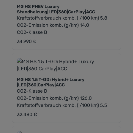
MG HS PHEV Luxury
Standheizung|LED|360|CarPlay|ACC
Kraftstoffverbrauch komb. (l/100 km) 5.8
CO2-Emission komb. (g/km) 14.0
CO2-Klasse B
34.990 €
Regulärer Preis:
MG HS 1.5 T-GDi Hybrid+ Luxury
|LED|360|CarPlay|ACC
CO2-Klasse D
CO2-Emission komb. (g/km) 126.0
Kraftstoffverbrauch komb. (l/100 km) 5.5
32.480 €
Regulärer Preis: