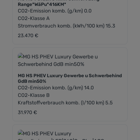
Range*WäPu*416KM*
CO2-Emission komb. (g/km) 0.0
CO2-Klasse A
Stromverbrauch komb. (kWh/100 km) 15.3
23.470 €
Regulärer Preis:
MG HS PHEV Luxury Gewerbe u Schwerbehind
GdB min50%
CO2-Emission komb. (g/km) 14.0
CO2-Klasse B
Kraftstoffverbrauch komb. (l/100 km) 5.5
31.970 €
Regulärer Preis: