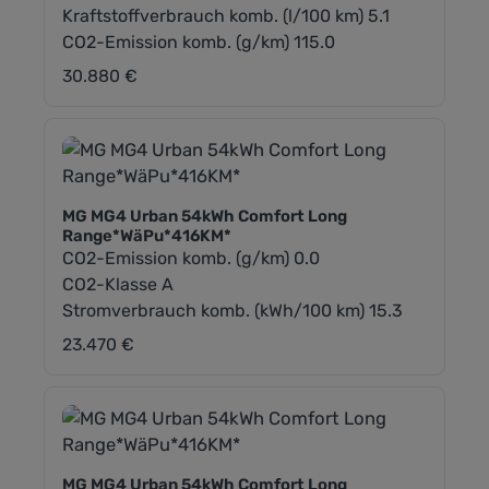
Kraftstoffverbrauch komb. (l/100 km) 5.1
CO2-Emission komb. (g/km) 115.0
30.880 €
Regulärer Preis:
MG MG4 Urban 54kWh Comfort Long
Range*WäPu*416KM*
CO2-Emission komb. (g/km) 0.0
CO2-Klasse A
Stromverbrauch komb. (kWh/100 km) 15.3
23.470 €
Regulärer Preis:
MG MG4 Urban 54kWh Comfort Long