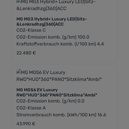
MG MG3 Hybrid+ Luxury LED|Sitz-
&Lenkradhzg|360|ACC
CO2-Klasse C
CO2-Emission komb. (g/km) 100.0
Kraftstoffverbrauch komb. (l/100 km) 4.4
22.480 €
Regulärer Preis:
MG MGS6 EV Luxury
RWD*HUD*360*PANO*Sitzklima*Ambi*
CO2-Emission komb. (g/km) 0.0
CO2-Klasse A
Stromverbrauch komb. (kWh/100 km) 16.6
43.990 €
Regulärer Preis: