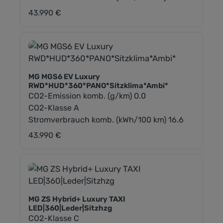
43.990 €
Regulärer Preis:
MG MGS6 EV Luxury
RWD*HUD*360*PANO*Sitzklima*Ambi*
CO2-Emission komb. (g/km) 0.0
CO2-Klasse A
Stromverbrauch komb. (kWh/100 km) 16.6
43.990 €
Regulärer Preis:
MG ZS Hybrid+ Luxury TAXI
LED|360|Leder|Sitzhzg
CO2-Klasse C