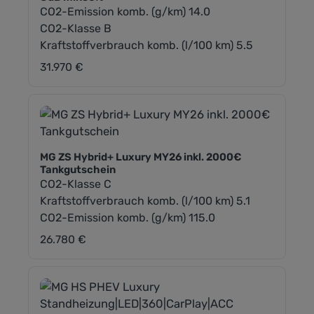
CO2-Emission komb. (g/km) 14.0
CO2-Klasse B
Kraftstoffverbrauch komb. (l/100 km) 5.5
31.970 €
Regulärer Preis:
MG ZS Hybrid+ Luxury MY26 inkl. 2000€
Tankgutschein
CO2-Klasse C
Kraftstoffverbrauch komb. (l/100 km) 5.1
CO2-Emission komb. (g/km) 115.0
26.780 €
Regulärer Preis: