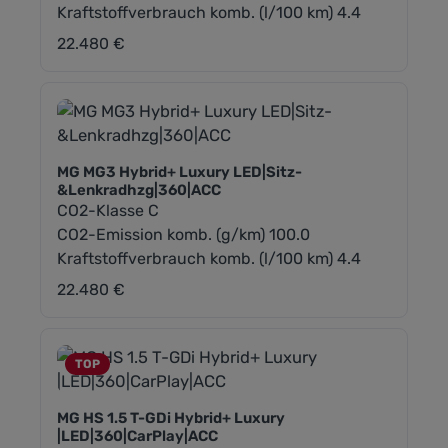
Kraftstoffverbrauch komb. (l/100 km) 4.4
22.480 €
Regulärer Preis:
MG MG3 Hybrid+ Luxury LED|Sitz-
&Lenkradhzg|360|ACC
CO2-Klasse C
CO2-Emission komb. (g/km) 100.0
Kraftstoffverbrauch komb. (l/100 km) 4.4
22.480 €
Regulärer Preis:
TOP
MG HS 1.5 T-GDi Hybrid+ Luxury
|LED|360|CarPlay|ACC