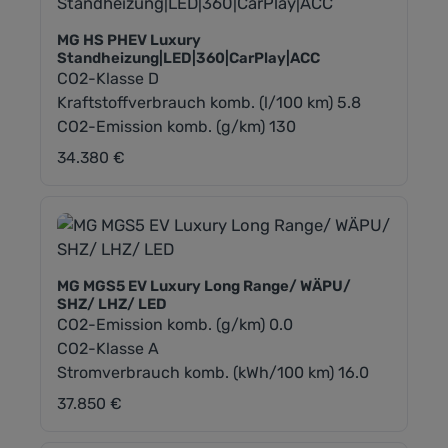
MG HS PHEV Luxury
Standheizung|LED|360|CarPlay|ACC
CO2-Klasse D
Kraftstoffverbrauch komb. (l/100 km) 5.8
CO2-Emission komb. (g/km) 130
34.380 €
Regulärer Preis:
MG MGS5 EV Luxury Long Range/ WÄPU/
SHZ/ LHZ/ LED
CO2-Emission komb. (g/km) 0.0
CO2-Klasse A
Stromverbrauch komb. (kWh/100 km) 16.0
37.850 €
Regulärer Preis: