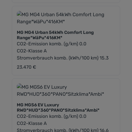
MG MG4 Urban 54kWh Comfort Long
Range*WäPu*416KM*
CO2-Emission komb. (g/km) 0.0
CO2-Klasse A
Stromverbrauch komb. (kWh/100 km) 15.3
23.470 €
Regulärer Preis:
MG MGS6 EV Luxury
RWD*HUD*360*PANO*Sitzklima*Ambi*
CO2-Emission komb. (g/km) 0.0
CO2-Klasse A
Stromverbrauch komb. (kWh/100 km) 16.6