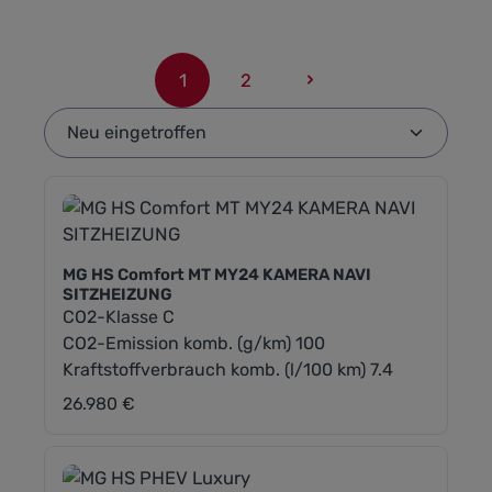
1
2
Seite
Seite
MG HS Comfort MT MY24 KAMERA NAVI
SITZHEIZUNG
CO2-Klasse C
CO2-Emission komb. (g/km) 100
Kraftstoffverbrauch komb. (l/100 km) 7.4
26.980 €
Regulärer Preis: