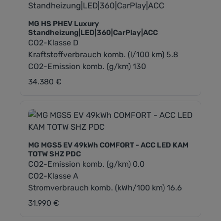
MG HS PHEV Luxury
Standheizung|LED|360|CarPlay|ACC
CO2-Klasse D
Kraftstoffverbrauch komb. (l/100 km) 5.8
CO2-Emission komb. (g/km) 130
34.380 €
Regulärer Preis:
MG MGS5 EV 49kWh COMFORT - ACC LED KAM
TOTW SHZ PDC
CO2-Emission komb. (g/km) 0.0
CO2-Klasse A
Stromverbrauch komb. (kWh/100 km) 16.6
31.990 €
Regulärer Preis: