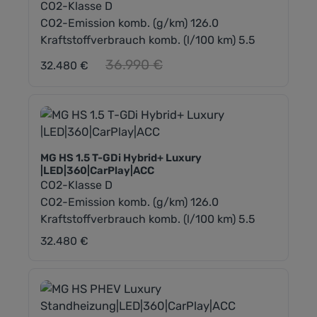
CO2-Klasse D
CO2-Emission komb. (g/km) 126.0
Kraftstoffverbrauch komb. (l/100 km) 5.5
Regulärer Preis:
36.990 €
32.480 €
MG HS 1.5 T-GDi Hybrid+ Luxury
|LED|360|CarPlay|ACC
CO2-Klasse D
CO2-Emission komb. (g/km) 126.0
Kraftstoffverbrauch komb. (l/100 km) 5.5
32.480 €
Regulärer Preis: