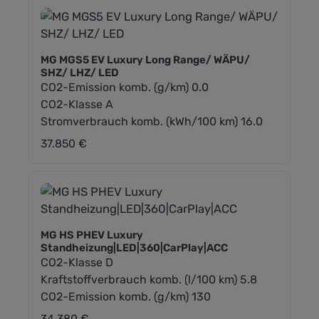
MG MGS5 EV Luxury Long Range/ WÄPU/
SHZ/ LHZ/ LED
CO2-Emission komb. (g/km) 0.0
CO2-Klasse A
Stromverbrauch komb. (kWh/100 km) 16.0
37.850 €
Regulärer Preis:
MG HS PHEV Luxury
Standheizung|LED|360|CarPlay|ACC
CO2-Klasse D
Kraftstoffverbrauch komb. (l/100 km) 5.8
CO2-Emission komb. (g/km) 130
34.380 €
Regulärer Preis: