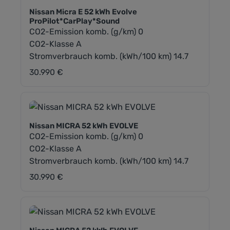
Nissan Micra E 52 kWh Evolve
ProPilot*CarPlay*Sound
CO2-Emission komb. (g/km) 0
CO2-Klasse A
Stromverbrauch komb. (kWh/100 km) 14.7
30.990 €
Regulärer Preis:
Nissan MICRA 52 kWh EVOLVE
CO2-Emission komb. (g/km) 0
CO2-Klasse A
Stromverbrauch komb. (kWh/100 km) 14.7
30.990 €
Regulärer Preis: