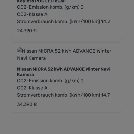
Keyless PDC LED eCall
CO2-Emission komb. (g/km) 0
CO2-Klasse A
Stromverbrauch komb. (kWh/100 km) 14.2
24.790 €
Regulärer Preis:
Nissan MICRA 52 kWh ADVANCE Winter Navi
Kamera
CO2-Emission komb. (g/km) 0
CO2-Klasse A
Stromverbrauch komb. (kWh/100 km) 14.7
34.390 €
Regulärer Preis: