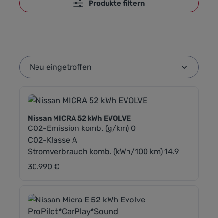
Produkte filtern
Nissan MICRA 52 kWh EVOLVE
CO2-Emission komb. (g/km) 0
CO2-Klasse A
Stromverbrauch komb. (kWh/100 km) 14.9
30.990 €
Regulärer Preis: