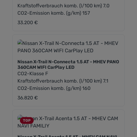
Kraftstoffverbrauch komb. (l/100 km) 7.0
CO2-Emission komb. (g/km) 157
33.200 €
Regulärer Preis:
Nissan X-Trail N-Connecta 1.5 AT - MHEV PANO
360CAM WIFI CarPlay LED
CO2-Klasse F
Kraftstoffverbrauch komb. (l/100 km) 7.1
CO2-Emission komb. (g/km) 160
36.820 €
Regulärer Preis:
TOP