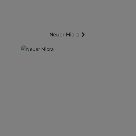
Ludwigsfelde,
Nauen, Potsdam
Kategoriegalerie überspringen
Profitieren Sie jetzt von
Neuer Micra
attraktiven Preisvorteilen,
flexiblen
Finanzierungsmodellen
und exklusiven
Leasingkonditionen auf
viele Nissan Modelle. Ob
effizienter Stadtflitzer,
vielseitiger SUV oder
leistungsstarker
Elektroantrieb – finden Sie
das Fahrzeug, das perfekt