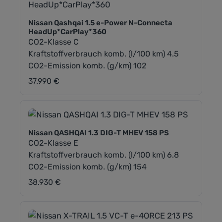
Nissan Qashqai 1.5 e-Power N-Connecta
HeadUp*CarPlay*360
CO2-Klasse C
Kraftstoffverbrauch komb. (l/100 km) 4.5
CO2-Emission komb. (g/km) 102
37.990 €
Regulärer Preis:
Nissan QASHQAI 1.3 DIG-T MHEV 158 PS
CO2-Klasse E
Kraftstoffverbrauch komb. (l/100 km) 6.8
CO2-Emission komb. (g/km) 154
38.930 €
Regulärer Preis: