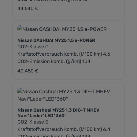
44.540 €
Regulärer Preis:
Nissan QASHQAI MY25 1.5 e-POWER
CO2-Klasse C
Kraftstoffverbrauch komb. (l/100 km) 4.6
CO2-Emission komb. (g/km) 104
40.450 €
Regulärer Preis:
Nissan Qashqai MY25 1.3 DIG-T MHEV
Navi*Leder*LED*360°
CO2-Klasse E
Kraftstoffverbrauch komb. (l/100 km) 6.4
CO2-Emission komb. (g/km) 144