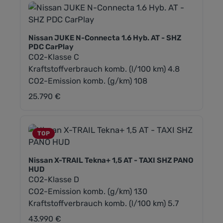
Nissan JUKE N-Connecta 1.6 Hyb. AT - SHZ
PDC CarPlay
CO2-Klasse C
Kraftstoffverbrauch komb. (l/100 km) 4.8
CO2-Emission komb. (g/km) 108
25.790 €
Regulärer Preis:
TOP
Nissan X-TRAIL Tekna+ 1,5 AT - TAXI SHZ PANO
HUD
CO2-Klasse D
CO2-Emission komb. (g/km) 130
Kraftstoffverbrauch komb. (l/100 km) 5.7
43.990 €
Regulärer Preis: