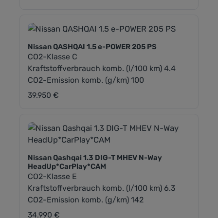
Nissan QASHQAI 1.5 e-POWER 205 PS
CO2-Klasse C
Kraftstoffverbrauch komb. (l/100 km) 4.4
CO2-Emission komb. (g/km) 100
39.950 €
Regulärer Preis:
Nissan Qashqai 1.3 DIG-T MHEV N-Way
HeadUp*CarPlay*CAM
CO2-Klasse E
Kraftstoffverbrauch komb. (l/100 km) 6.3
CO2-Emission komb. (g/km) 142
34.990 €
Regulärer Preis: