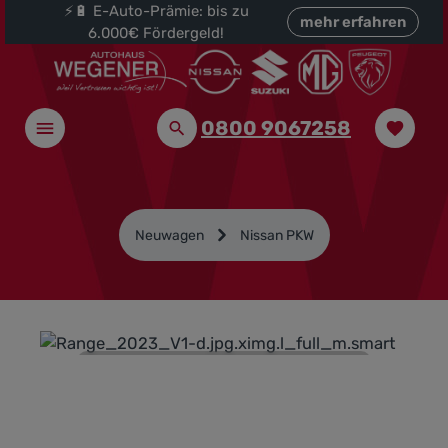
⚡🔋 E-Auto-Prämie: bis zu
halt springen
mehr erfahren
6.000€ Fördergeld!
0800 9067258
Neuwagen
Nissan PKW
NISSAN Händler -
Top Angebote
Berlin,