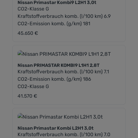
Nissan Primastar Kombi9 L2H1 3,0t
CO2-Klasse G
Kraftstoffverbrauch komb. (l/100 km) 6.9
CO2-Emission komb. (g/km) 181
45.650 €
Regulärer Preis:
Nissan PRIMASTAR KOMBI9 L1H1 2,8T
Kraftstoffverbrauch komb. (l/100 km) 7.1
CO2-Emission komb. (g/km) 186
CO2-Klasse G
41.570 €
Regulärer Preis:
Nissan Primastar Kombi L2H1 3,0t
Kraftstoffverbrauch komb. (l/100 km) 7.0