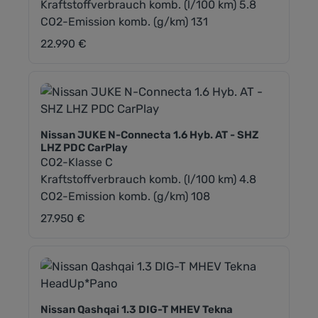
Kraftstoffverbrauch komb. (l/100 km) 5.8
CO2-Emission komb. (g/km) 131
22.990 €
Regulärer Preis:
Nissan JUKE N-Connecta 1.6 Hyb. AT - SHZ
LHZ PDC CarPlay
CO2-Klasse C
Kraftstoffverbrauch komb. (l/100 km) 4.8
CO2-Emission komb. (g/km) 108
27.950 €
Regulärer Preis:
Nissan Qashqai 1.3 DIG-T MHEV Tekna