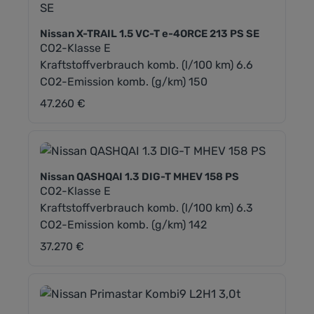
Nissan X-TRAIL 1.5 VC-T e-4ORCE 213 PS SE
CO2-Klasse E
Kraftstoffverbrauch komb. (l/100 km) 6.6
CO2-Emission komb. (g/km) 150
47.260 €
Regulärer Preis:
Nissan QASHQAI 1.3 DIG-T MHEV 158 PS
CO2-Klasse E
Kraftstoffverbrauch komb. (l/100 km) 6.3
CO2-Emission komb. (g/km) 142
37.270 €
Regulärer Preis: