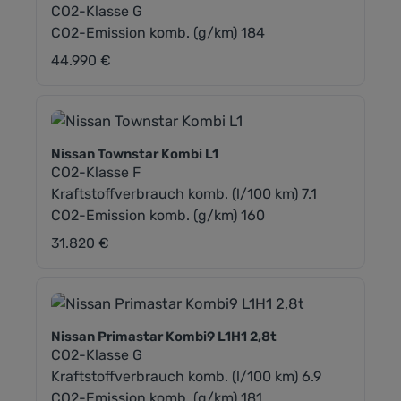
CO2-Klasse G
CO2-Emission komb. (g/km) 184
44.990 €
Regulärer Preis:
Nissan Townstar Kombi L1
CO2-Klasse F
Kraftstoffverbrauch komb. (l/100 km) 7.1
CO2-Emission komb. (g/km) 160
31.820 €
Regulärer Preis:
Nissan Primastar Kombi9 L1H1 2,8t
CO2-Klasse G
Kraftstoffverbrauch komb. (l/100 km) 6.9
CO2-Emission komb. (g/km) 181