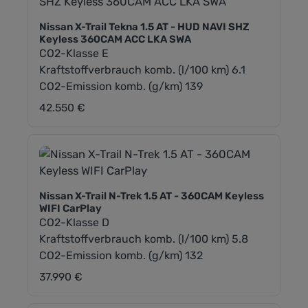
Nissan X-Trail Tekna 1.5 AT - HUD NAVI SHZ
Keyless 360CAM ACC LKA SWA
CO2-Klasse E
Kraftstoffverbrauch komb. (l/100 km) 6.1
CO2-Emission komb. (g/km) 139
42.550 €
Regulärer Preis:
Nissan X-Trail N-Trek 1.5 AT - 360CAM Keyless
WIFI CarPlay
CO2-Klasse D
Kraftstoffverbrauch komb. (l/100 km) 5.8
CO2-Emission komb. (g/km) 132
37.990 €
Regulärer Preis: