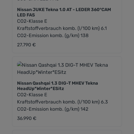
Nissan JUKE Tekna 1.0 AT - LEDER 360°CAM
LED FAS
CO2-Klasse E
Kraftstoffverbrauch komb. (l/100 km) 6.1
CO2-Emission komb. (g/km) 138
27.790 €
Regulärer Preis:
Nissan Qashqai 1.3 DIG-T MHEV Tekna
HeadUp*Winter*ESitz
CO2-Klasse E
Kraftstoffverbrauch komb. (l/100 km) 6.3
CO2-Emission komb. (g/km) 142
36.990 €
Regulärer Preis: