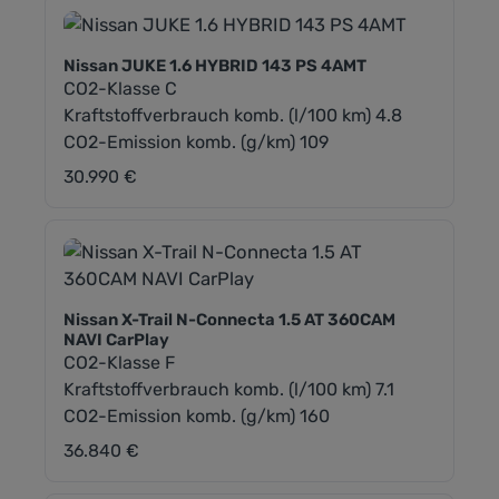
Nissan JUKE 1.6 HYBRID 143 PS 4AMT
CO2-Klasse C
Kraftstoffverbrauch komb. (l/100 km) 4.8
CO2-Emission komb. (g/km) 109
30.990 €
Regulärer Preis:
Nissan X-Trail N-Connecta 1.5 AT 360CAM
NAVI CarPlay
CO2-Klasse F
Kraftstoffverbrauch komb. (l/100 km) 7.1
CO2-Emission komb. (g/km) 160
36.840 €
Regulärer Preis: