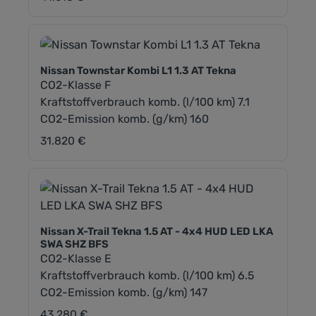
Nissan Townstar Kombi L1 1.3 AT Tekna
CO2-Klasse F
Kraftstoffverbrauch komb. (l/100 km) 7.1
CO2-Emission komb. (g/km) 160
31.820 €
Regulärer Preis:
Nissan X-Trail Tekna 1.5 AT - 4x4 HUD LED LKA
SWA SHZ BFS
CO2-Klasse E
Kraftstoffverbrauch komb. (l/100 km) 6.5
CO2-Emission komb. (g/km) 147
43.280 €
Regulärer Preis: