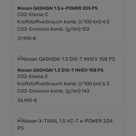
Nissan QASHQAI 1.5 e-POWER 205 PS
CO2-Klasse C
Kraftstoffverbrauch komb. (l/100 km) 4.5
CO2-Emission komb. (g/km) 102
37.990 €
Regulärer Preis:
Nissan QASHQAI 1.3 DIG-T MHEV 158 PS
CO2-Klasse E
Kraftstoffverbrauch komb. (l/100 km) 6.3
CO2-Emission komb. (g/km) 142
34.990 €
Regulärer Preis: