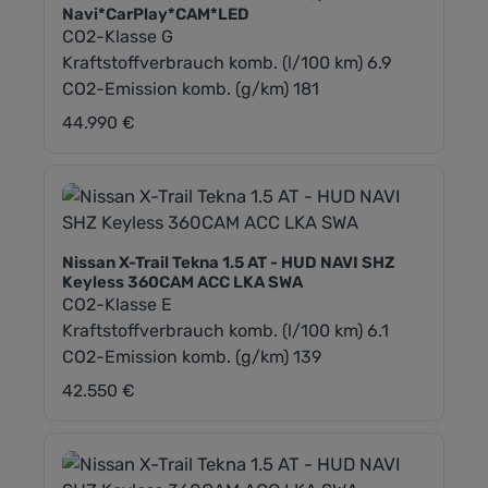
Navi*CarPlay*CAM*LED
CO2-Klasse G
Kraftstoffverbrauch komb. (l/100 km) 6.9
CO2-Emission komb. (g/km) 181
44.990 €
Regulärer Preis:
Nissan X-Trail Tekna 1.5 AT - HUD NAVI SHZ
Keyless 360CAM ACC LKA SWA
CO2-Klasse E
Kraftstoffverbrauch komb. (l/100 km) 6.1
CO2-Emission komb. (g/km) 139
42.550 €
Regulärer Preis: