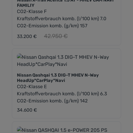
Nissan X-Trail Acenta 1.5 AT - MHEV CAM NAVI
FAMILIY
CO2-Klasse F
Kraftstoffverbrauch komb. (l/100 km) 7.0
CO2-Emission komb. (g/km) 157
Regulärer Preis:
42.950 €
33.200 €
Nissan Qashqai 1.3 DIG-T MHEV N-Way
HeadUp*CarPlay*Navi
CO2-Klasse E
Kraftstoffverbrauch komb. (l/100 km) 6.3
CO2-Emission komb. (g/km) 142
34.600 €
Regulärer Preis: