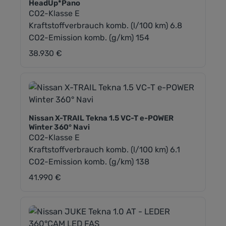
HeadUp*Pano
CO2-Klasse E
Kraftstoffverbrauch komb. (l/100 km) 6.8
CO2-Emission komb. (g/km) 154
38.930 €
Regulärer Preis:
Nissan X-TRAIL Tekna 1.5 VC-T e-POWER
Winter 360° Navi
CO2-Klasse E
Kraftstoffverbrauch komb. (l/100 km) 6.1
CO2-Emission komb. (g/km) 138
41.990 €
Regulärer Preis: