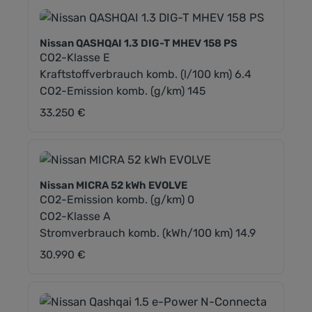
Nissan QASHQAI 1.3 DIG-T MHEV 158 PS
CO2-Klasse E
Kraftstoffverbrauch komb. (l/100 km) 6.4
CO2-Emission komb. (g/km) 145
33.250 €
Regulärer Preis:
Nissan MICRA 52 kWh EVOLVE
CO2-Emission komb. (g/km) 0
CO2-Klasse A
Stromverbrauch komb. (kWh/100 km) 14.9
30.990 €
Regulärer Preis: