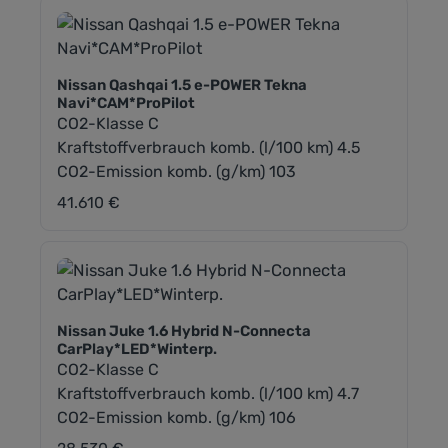
Nissan Qashqai 1.5 e-POWER Tekna
Navi*CAM*ProPilot
CO2-Klasse C
Kraftstoffverbrauch komb. (l/100 km) 4.5
CO2-Emission komb. (g/km) 103
41.610 €
Regulärer Preis:
Nissan Juke 1.6 Hybrid N-Connecta
CarPlay*LED*Winterp.
CO2-Klasse C
Kraftstoffverbrauch komb. (l/100 km) 4.7
CO2-Emission komb. (g/km) 106