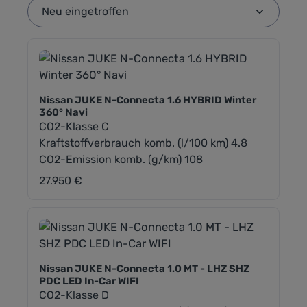
Nissan JUKE N-Connecta 1.6 HYBRID Winter
360° Navi
CO2-Klasse C
Kraftstoffverbrauch komb. (l/100 km) 4.8
CO2-Emission komb. (g/km) 108
27.950 €
Regulärer Preis:
Nissan JUKE N-Connecta 1.0 MT - LHZ SHZ
PDC LED In-Car WIFI
CO2-Klasse D