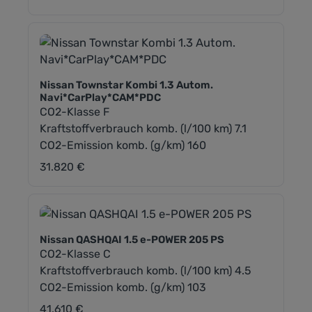
Nissan Townstar Kombi 1.3 Autom.
Navi*CarPlay*CAM*PDC
CO2-Klasse F
Kraftstoffverbrauch komb. (l/100 km) 7.1
CO2-Emission komb. (g/km) 160
31.820 €
Regulärer Preis:
Nissan QASHQAI 1.5 e-POWER 205 PS
CO2-Klasse C
Kraftstoffverbrauch komb. (l/100 km) 4.5
CO2-Emission komb. (g/km) 103
41.610 €
Regulärer Preis: