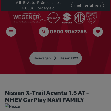
⚡🔋 E-Auto-Prämie: bis zu
halt springen
mehr erfahren
6.000€ Fördergeld!
0800 9067258
Neuwagen
Nissan PKW
Nissan X-Trail Acenta 1.5 AT -
MHEV CarPlay NAVI FAMILY