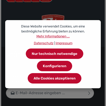
Diese Website verwendet Cookies, um eine
bestmögliche Erfahrung bieten zu können.
Mehr Informationen ...
Sponsor des Ludwigsfelder FC
Datenschutz
|
Impressum
Nur technisch notwendige
Konfigurieren
Abonnieren Sie den kostenlosen Newsletter und verpassen Sie
Alle Cookies akzeptieren
keine Neuigkeit oder Aktion.
E-Mail-Adresse*
Datenschutz