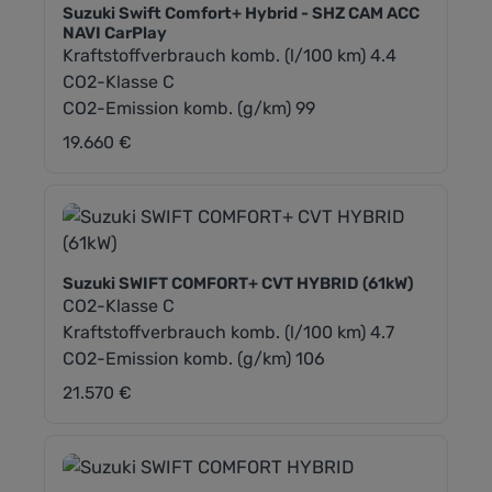
Suzuki Swift Comfort+ Hybrid - SHZ CAM ACC
NAVI CarPlay
Kraftstoffverbrauch komb. (l/100 km) 4.4
CO2-Klasse C
CO2-Emission komb. (g/km) 99
19.660 €
Regulärer Preis:
Suzuki SWIFT COMFORT+ CVT HYBRID (61kW)
CO2-Klasse C
Kraftstoffverbrauch komb. (l/100 km) 4.7
CO2-Emission komb. (g/km) 106
21.570 €
Regulärer Preis: