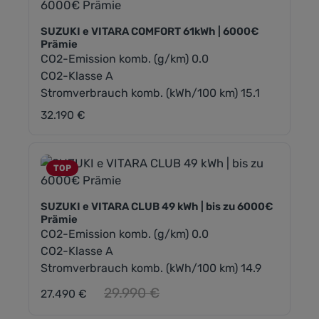
SUZUKI e VITARA COMFORT 61kWh | 6000€
Prämie
CO2-Emission komb. (g/km) 0.0
CO2-Klasse A
Stromverbrauch komb. (kWh/100 km) 15.1
32.190 €
Regulärer Preis:
TOP
SUZUKI e VITARA CLUB 49 kWh | bis zu 6000€
Prämie
CO2-Emission komb. (g/km) 0.0
CO2-Klasse A
Stromverbrauch komb. (kWh/100 km) 14.9
Regulärer Preis:
29.990 €
27.490 €