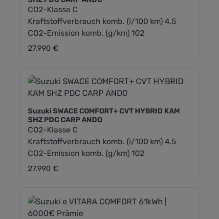
CO2-Klasse C
Kraftstoffverbrauch komb. (l/100 km) 4.5
CO2-Emission komb. (g/km) 102
27.990 €
Regulärer Preis:
Suzuki SWACE COMFORT+ CVT HYBRID KAM
SHZ PDC CARP ANDO
CO2-Klasse C
Kraftstoffverbrauch komb. (l/100 km) 4.5
CO2-Emission komb. (g/km) 102
27.990 €
Regulärer Preis: