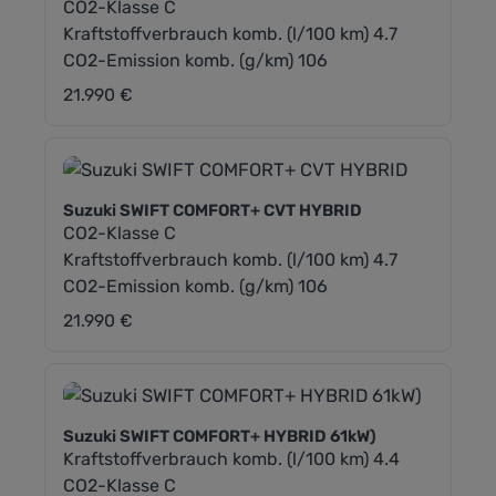
CO2-Klasse C
Kraftstoffverbrauch komb. (l/100 km) 4.7
CO2-Emission komb. (g/km) 106
21.990 €
Regulärer Preis:
Suzuki SWIFT COMFORT+ CVT HYBRID
CO2-Klasse C
Kraftstoffverbrauch komb. (l/100 km) 4.7
CO2-Emission komb. (g/km) 106
21.990 €
Regulärer Preis:
Suzuki SWIFT COMFORT+ HYBRID 61kW)
Kraftstoffverbrauch komb. (l/100 km) 4.4
CO2-Klasse C