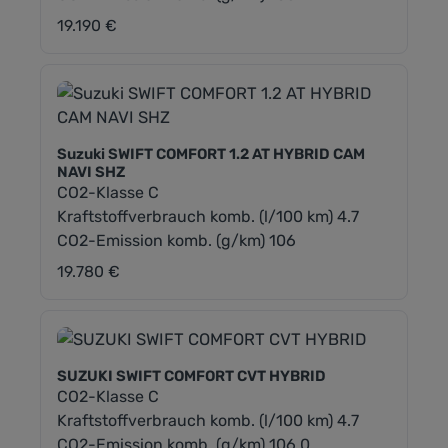
19.190 €
Regulärer Preis:
Suzuki SWIFT COMFORT 1.2 AT HYBRID CAM
NAVI SHZ
CO2-Klasse C
Kraftstoffverbrauch komb. (l/100 km) 4.7
CO2-Emission komb. (g/km) 106
19.780 €
Regulärer Preis:
SUZUKI SWIFT COMFORT CVT HYBRID
CO2-Klasse C
Kraftstoffverbrauch komb. (l/100 km) 4.7
CO2-Emission komb. (g/km) 106.0