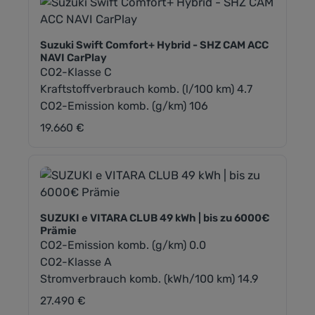
Suzuki Swift Comfort+ Hybrid - SHZ CAM ACC
NAVI CarPlay
CO2-Klasse C
Kraftstoffverbrauch komb. (l/100 km) 4.7
CO2-Emission komb. (g/km) 106
19.660 €
Regulärer Preis:
SUZUKI e VITARA CLUB 49 kWh | bis zu 6000€
Prämie
CO2-Emission komb. (g/km) 0.0
CO2-Klasse A
Stromverbrauch komb. (kWh/100 km) 14.9
27.490 €
Regulärer Preis: