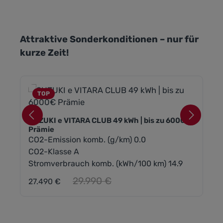
Produktgalerie überspringen
Attraktive Sonderkonditionen – nur für
kurze Zeit!
TOP
SUZUKI e VITARA CLUB 49 kWh | bis zu 6000€
Prämie
CO2-Emission komb. (g/km) 0.0
CO2-Klasse A
Stromverbrauch komb. (kWh/100 km) 14.9
Regulärer Preis:
29.990 €
27.490 €