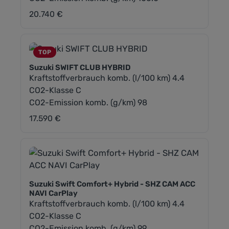
20.740 €
Regulärer Preis:
TOP
Suzuki SWIFT CLUB HYBRID
Kraftstoffverbrauch komb. (l/100 km) 4.4
CO2-Klasse C
CO2-Emission komb. (g/km) 98
17.590 €
Regulärer Preis:
Suzuki Swift Comfort+ Hybrid - SHZ CAM ACC
NAVI CarPlay
Kraftstoffverbrauch komb. (l/100 km) 4.4
CO2-Klasse C
CO2-Emission komb. (g/km) 99