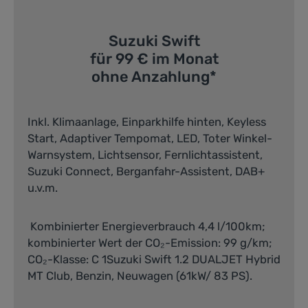
Berlin,
Ludwigsfelde,
Suzuki Swift
Nauen, Potsdam
für 99 € im Monat
ohne Anzahlung*
Entdecken Sie die
vielseitige Suzuki
Inkl. Klimaanlage, Einparkhilfe hinten, Keyless
Modellwelt – vom
Start, Adaptiver Tempomat, LED, Toter Winkel-
Warnsystem, Lichtsensor, Fernlichtassistent,
wendigen Swift über den
Suzuki Connect, Berganfahr-Assistent, DAB+
beliebten Vitara bis hin
u.v.m.
zum komfortablen S-
Cross. Suzuki steht für
Kombinierter Energieverbrauch 4,4 l/100km;
moderne Hybrid-
kombinierter Wert der CO₂-Emission: 99 g/km;
CO₂-Klasse: C 1Suzuki Swift 1.2 DUALJET Hybrid
Technologie, zuverlässige
MT Club, Benzin, Neuwagen (61kW/ 83 PS).
Qualität und effiziente
Allradkompetenz.