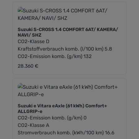
Suzuki S-CROSS 1.4 COMFORT 6AT/ KAMERA/
NAVI/ SHZ
CO2-Klasse D
Kraftstoffverbrauch komb. (l/100 km) 5.8
CO2-Emission komb. (g/km) 132
28.360 €
Regulärer Preis:
Suzuki e Vitara eAxle (61 kWh) Comfort+
ALLGRIP-e
CO2-Emission komb. (g/km) 0
CO2-Klasse A
Stromverbrauch komb. (kWh/100 km) 16.6