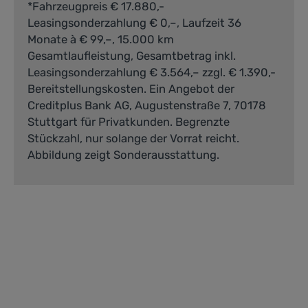
*Fahrzeugpreis € 17.880,-
Profitieren Sie von
Leasingsonderzahlung € 0,–, Laufzeit 36
attraktiven Neuwagen-
Monate à € 99,–, 15.000 km
Gesamtlaufleistung, Gesamtbetrag inkl.
Angeboten, individuellen
Leasingsonderzahlung € 3.564,– zzgl. € 1.390,-
Leasing- und
Bereitstellungskosten. Ein Angebot der
Finanzierungslösungen
Creditplus Bank AG, Augustenstraße 7, 70178
Stuttgart für Privatkunden. Begrenzte
sowie einem erstklassigen
Stückzahl, nur solange der Vorrat reicht.
Service aus einer Hand.
Abbildung zeigt Sonderausstattung.
Finden Sie jetzt Ihr
Wunschfahrzeug und
sichern Sie sich unsere
aktuellen Top-Angebote.
Kategoriegalerie überspringen