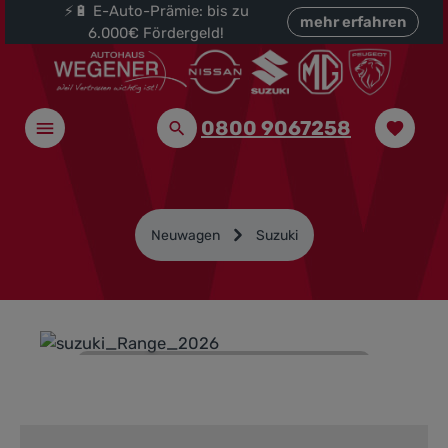
⚡🔋 E-Auto-Prämie: bis zu
halt springen
mehr erfahren
6.000€ Fördergeld!
0800 9067258
Neuwagen
Suzuki
Suzuki
Vertragshändler -
Top Angebote