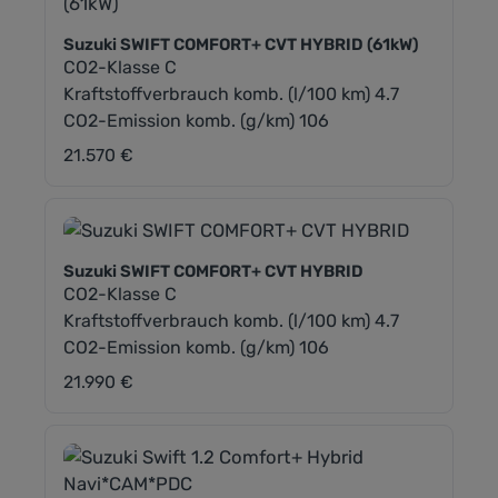
Suzuki SWIFT COMFORT+ CVT HYBRID (61kW)
CO2-Klasse C
Kraftstoffverbrauch komb. (l/100 km) 4.7
CO2-Emission komb. (g/km) 106
21.570 €
Regulärer Preis:
Suzuki SWIFT COMFORT+ CVT HYBRID
CO2-Klasse C
Kraftstoffverbrauch komb. (l/100 km) 4.7
CO2-Emission komb. (g/km) 106
21.990 €
Regulärer Preis: