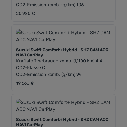
CO2-Emission komb. (g/km) 106
20.980 €
Regulärer Preis:
Suzuki Swift Comfort+ Hybrid - SHZ CAM ACC
NAVI CarPlay
Kraftstoffverbrauch komb. (l/100 km) 4.4
CO2-Klasse C
CO2-Emission komb. (g/km) 99
19.660 €
Regulärer Preis:
Suzuki Swift Comfort+ Hybrid - SHZ CAM ACC
NAVI CarPlay