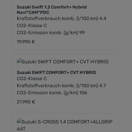
Suzuki Swift 1.2 Comfort+ Hybrid
Navi*CAM*PDC
Kraftstoffverbrauch komb. (l/100 km) 4.4
CO2-Klasse C
CO2-Emission komb. (g/km) 99
19.990 €
Regulärer Preis:
Suzuki SWIFT COMFORT+ CVT HYBRID
CO2-Klasse C
Kraftstoffverbrauch komb. (l/100 km) 4.7
CO2-Emission komb. (g/km) 106
21.990 €
Regulärer Preis: