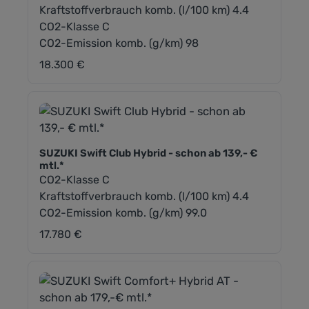
Kraftstoffverbrauch komb. (l/100 km) 4.4
CO2-Klasse C
CO2-Emission komb. (g/km) 98
18.300 €
Regulärer Preis:
SUZUKI Swift Club Hybrid - schon ab 139,- €
mtl.*
CO2-Klasse C
Kraftstoffverbrauch komb. (l/100 km) 4.4
CO2-Emission komb. (g/km) 99.0
17.780 €
Regulärer Preis: