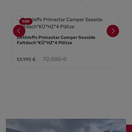
TOP
Dethleffs Primastar Camper Seaside
Faltdach*KÜ*HZ*4 Plätze
Regulärer Preis:
72.000 €
53.990 €