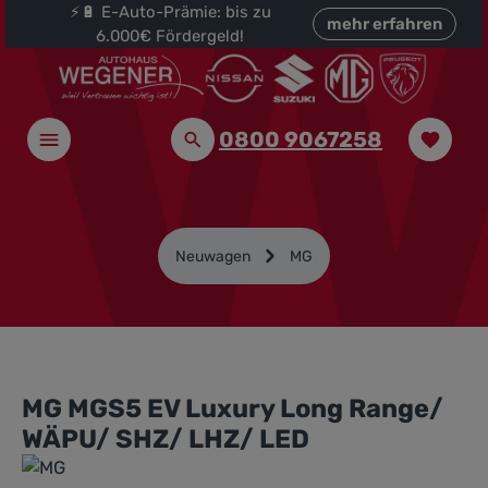
⚡🔋 E-Auto-Prämie: bis zu
halt springen
mehr erfahren
6.000€ Fördergeld!
0800 9067258
Neuwagen
MG
MG MGS5 EV Luxury Long Range/
WÄPU/ SHZ/ LHZ/ LED