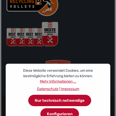
Diese Website verwendet Cookies, um eine
bestmögliche Erfahrung bieten zu können.
Mehr Informationen ...
Sponsor des Ludwigsfelder FC
Datenschutz
|
Impressum
Nur technisch notwendige
Konfigurieren