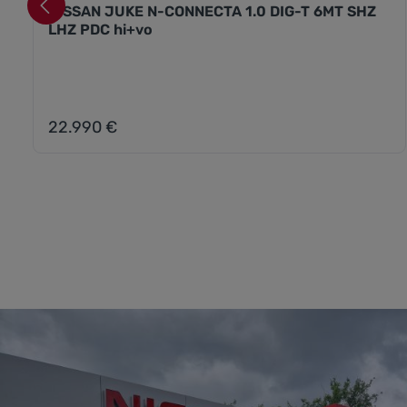
NISSAN JUKE N-CONNECTA 1.0 DIG-T 6MT SHZ
LHZ PDC hi+vo
22.990 €
Regulärer Preis: