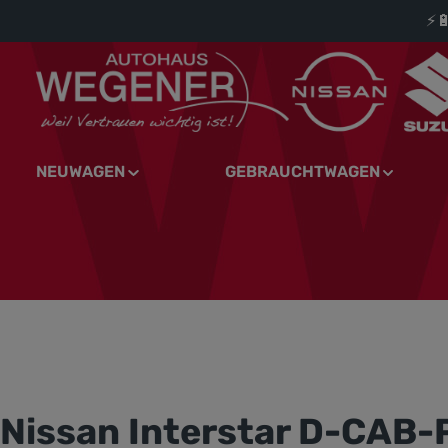
⚡
springen
Zur Hauptnavigation springen
NEUWAGEN
GEBRAUCHTWAGEN
Nissan Interstar D-CAB-