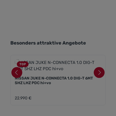
Produktgalerie überspringen
Besonders attraktive Angebote
TOP
NISSAN JUKE N-CONNECTA 1.0 DIG-T 6MT
SHZ LHZ PDC hi+vo
22.990 €
Regulärer Preis: