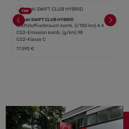
TOP
Suzuki SWIFT CLUB HYBRID
Kraftstoffverbrauch komb. (l/100 km) 4.4
CO2-Emission komb. (g/km) 98
CO2-Klasse C
17.590 €
Regulärer Preis: