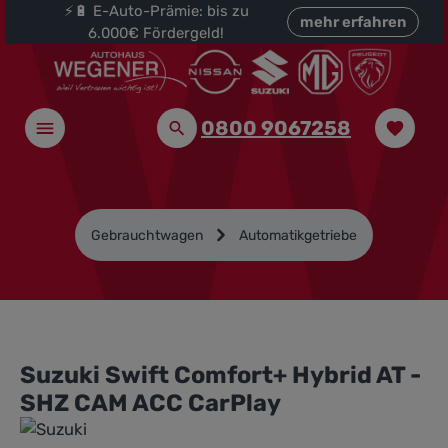
⚡🔋 E-Auto-Prämie: bis zu
halt springen
mehr erfahren
6.000€ Fördergeld!
0800 9067258
Gebrauchtwagen
Automatikgetriebe
Suzuki Swift Comfort+ Hybrid AT -
SHZ CAM ACC CarPlay