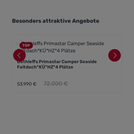
Produktgalerie überspringen
Besonders attraktive Angebote
TOP
Dethleffs Primastar Camper Seaside
Faltdach*KÜ*HZ*4 Plätze
Regulärer Preis:
72.000 €
53.990 €