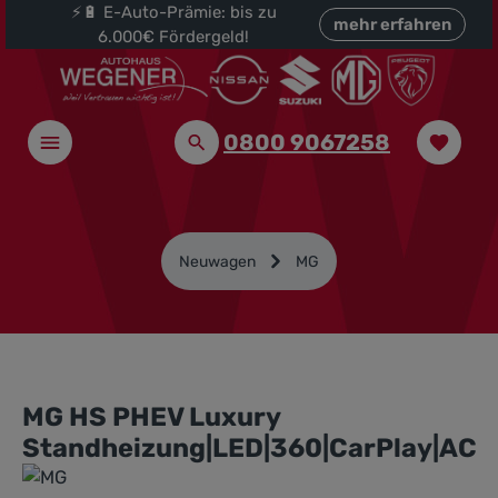
⚡🔋 E-Auto-Prämie: bis zu
halt springen
mehr erfahren
6.000€ Fördergeld!
0800 9067258
Neuwagen
MG
MG HS PHEV Luxury
Standheizung|LED|360|CarPlay|ACC