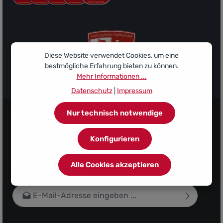
Diese Website verwendet Cookies, um eine
bestmögliche Erfahrung bieten zu können.
Mehr Informationen ...
Sponsor des Ludwigsfelder FC
Datenschutz
|
Impressum
Nur technisch notwendige
Konfigurieren
Abonnieren Sie den kostenlosen Newsletter und verpassen Sie
Alle Cookies akzeptieren
keine Neuigkeit oder Aktion.
E-Mail-Adresse*
Datenschutz