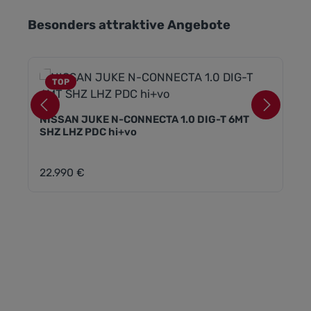
Produktgalerie überspringen
Besonders attraktive Angebote
TOP
NISSAN JUKE N-CONNECTA 1.0 DIG-T 6MT
SHZ LHZ PDC hi+vo
22.990 €
Regulärer Preis: