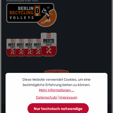
Exklusivpartner von
Diese Website verwendet Cookies, um eine
bestmögliche Erfahrung bieten zu können.
Mehr Informationen ...
Datenschutz
|
Impressum
Sponsor des Ludwigsfelder FC
Nur technisch notwendige