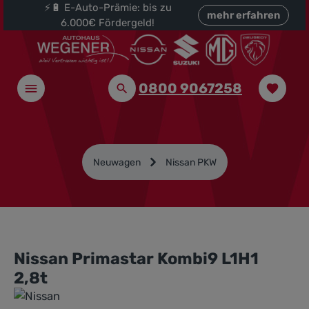
⚡🔋 E-Auto-Prämie: bis zu
halt springen
mehr erfahren
6.000€ Fördergeld!
0800 9067258
Neuwagen
Nissan PKW
Nissan Primastar Kombi9 L1H1
2,8t