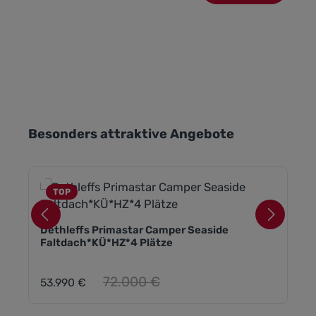
Produktgalerie überspringen
Besonders attraktive Angebote
TOP
Dethleffs Primastar Camper Seaside
Faltdach*KÜ*HZ*4 Plätze
Regulärer Preis:
72.000 €
53.990 €