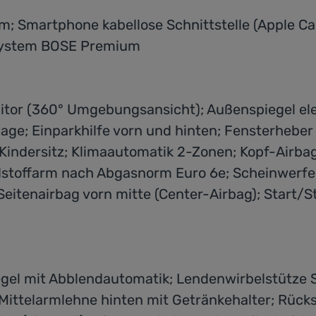
; Smartphone kabellose Schnittstelle (Apple Ca
-System BOSE Premium
tor (360° Umgebungsansicht); Außenspiegel elekt
ge; Einparkhilfe vorn und hinten; Fensterheber 
 Kindersitz; Klimaautomatik 2-Zonen; Kopf-Airb
toffarm nach Abgasnorm Euro 6e; Scheinwerfer V
Seitenairbag vorn mitte (Center-Airbag); Start/S
l mit Abblendautomatik; Lendenwirbelstütze Sitz 
ttelarmlehne hinten mit Getränkehalter; Rücksitz