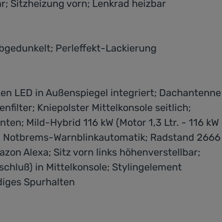
r; Sitzheizung vorn; Lenkrad heizbar
abgedunkelt; Perleffekt-Lackierung
ten LED in Außenspiegel integriert; Dachantenne
ilter; Kniepolster Mittelkonsole seitlich;
en; Mild-Hybrid 116 kW (Motor 1,3 Ltr. - 116 kW
D; Notbrems-Warnblinkautomatik; Radstand 2666
on Alexa; Sitz vorn links höhenverstellbar;
chluß) in Mittelkonsole; Stylingelement
diges Spurhalten