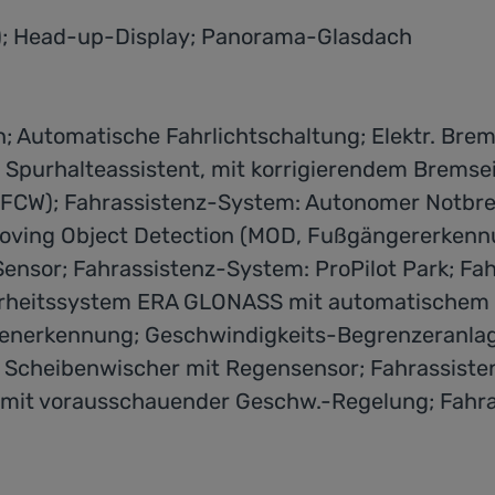
l); Head-up-Display; Panorama-Glasdach
 Automatische Fahrlichtschaltung; Elektr. Bremsk
Spurhalteassistent, mit korrigierendem Bremsei
, FCW); Fahrassistenz-System: Autonomer Notbr
Moving Object Detection (MOD, Fußgängererkenn
sor; Fahrassistenz-System: ProPilot Park; Fahr
erheitssystem ERA GLONASS mit automatischem N
chenerkennung; Geschwindigkeits-Begrenzeranla
 Scheibenwischer mit Regensensor; Fahrassisten
mit vorausschauender Geschw.-Regelung; Fahras