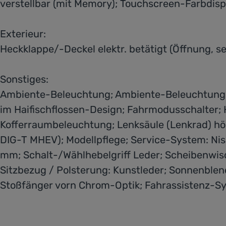
verstellbar (mit Memory); Touchscreen-Farbdispla
Exterieur:
Heckklappe/-Deckel elektr. betätigt (Öffnung, 
Sonstiges:
Ambiente-Beleuchtung; Ambiente-Beleuchtung erw
im Haifischflossen-Design; Fahrmodusschalter; Ha
Kofferraumbeleuchtung; Lenksäule (Lenkrad) höhe
DIG-T MHEV); Modellpflege; Service-System: Ni
mm; Schalt-/Wählhebelgriff Leder; Scheibenwisch
Sitzbezug / Polsterung: Kunstleder; Sonnenblend
Stoßfänger vorn Chrom-Optik; Fahrassistenz-Sy