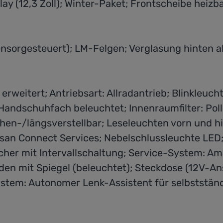
y (12,3 Zoll); Winter-Paket; Frontscheibe heizba
sensorgesteuert); LM-Felgen; Verglasung hinten 
eitert; Antriebsart: Allradantrieb; Blinkleuch
ndschuhfach beleuchtet; Innenraumfilter: Pollenf
n-/längsverstellbar; Leseleuchten vorn und hint
ssan Connect Services; Nebelschlussleuchte LE
er mit Intervallschaltung; Service-System: Amaz
en mit Spiegel (beleuchtet); Steckdose (12V-Ans
stem: Autonomer Lenk-Assistent für selbststän