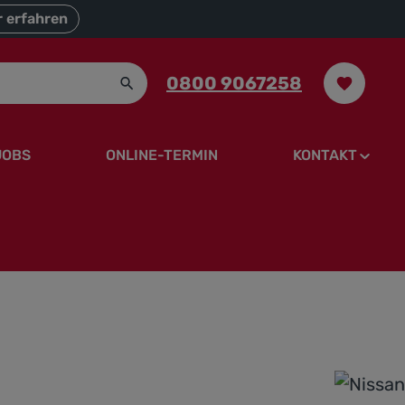
 erfahren
0800 9067258
JOBS
ONLINE-TERMIN
KONTAKT