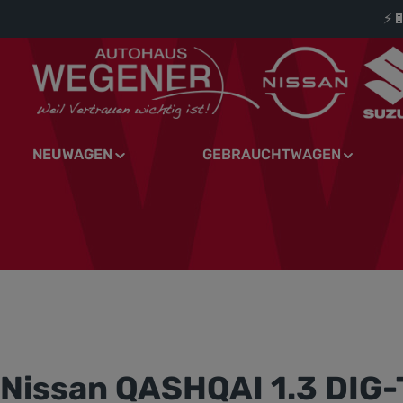
⚡
springen
Zur Hauptnavigation springen
NEUWAGEN
GEBRAUCHTWAGEN
Nissan QASHQAI 1.3 DIG