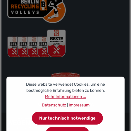
Diese Website verwendet Cookies, um eine
bestmögliche Erfahrung bieten zu können.
Mehr Informationen ...
Sponsor des Ludwigsfelder FC
Datenschutz
|
Impressum
Nur technisch notwendige