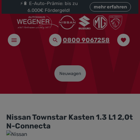
⚡🔋 E-Auto-Prämie: bis zu
halt springen
mehr erfahren
6.000€ Fördergeld!
0800 9067258
Neuwagen
Nissan Townstar Kasten 1.3 L1 2,0t
N-Connecta