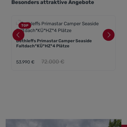
Produktgalerie überspringen
Besonders attraktive Angebote
TOP
Dethleffs Primastar Camper Seaside
Faltdach*KÜ*HZ*4 Plätze
Regulärer Preis:
72.000 €
53.990 €